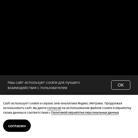
Наш сайт использует cookie для лучшего
OK
взаимодействия с пользователем
Открытие дверей - за два часа до
21.11 СБ 20:00
Сайт использует cookie и сервис веб-аналитики Яндекс.Метрика. Продолжая
времени начала, указанного на билете.
использовать сайт, Вы даете
согласие
на использование файлов cookie и обработку
ТАНЦЫ МИНУС
своих данных в соответствии с
Политикой обработки персональных данных
Уважаемые гости! Просим вас ознакомиться
с правилами посещения площадки.
согласен
подробнее
ОЗНАКОМИТЬСЯ