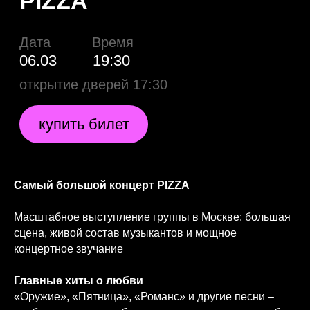
Самый большой концерт PIZZA
Масштабное выступление группы в Москве: большая
сцена, живой состав музыкантов и мощное
концертное звучание
Главные хиты о любви
Организатор:
ООО "Лайн АП Групп"; ИНН: 9705130069
«Оружие», «Пятница», «Романс» и другие песни –
Аккредитация СМИ:
pr@lineup-group.ru