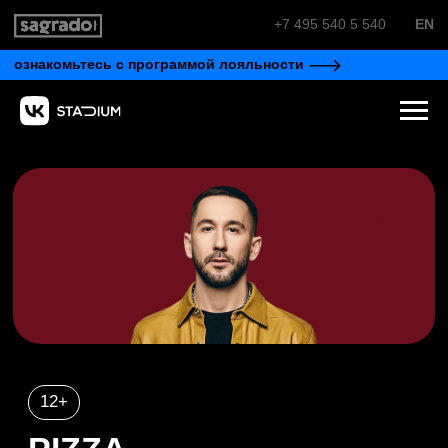
+7 495 540 5 540
EN
ознакомьтесь с программой лояльности
12+
PIZZA
Дата
Время
06.03
19:30
открытие дверей
17:30
купить билет