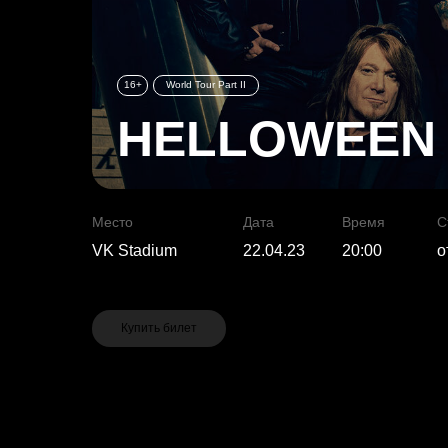
16+
World Tour Part II
HELLOWEEN
Место
Дата
Время
С
VK Stadium
22.04.23
20:00
о
Купить билет