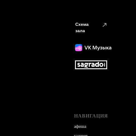
Схема
зала
НАВИГАЦИЯ
а
фиша
г
алерея