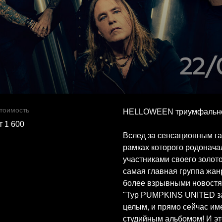
тоимость
HELLOWEEN триумфально 
т 1 600
Вслед за сенсационным г
рамках которого родонача
участниками своего золот
самая главная группа жан
более взрывными новостя
"Тур PUMPKINS UNITED за
целым, и прямо сейчас им
студийным альбомом! И эт