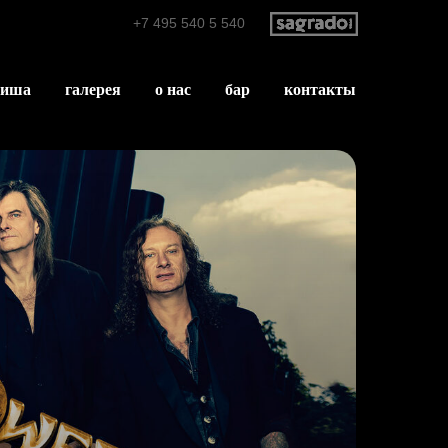
+7 495 540 5 540
фиша
галерея
о нас
бар
контакты
FAQ
Как
проехать