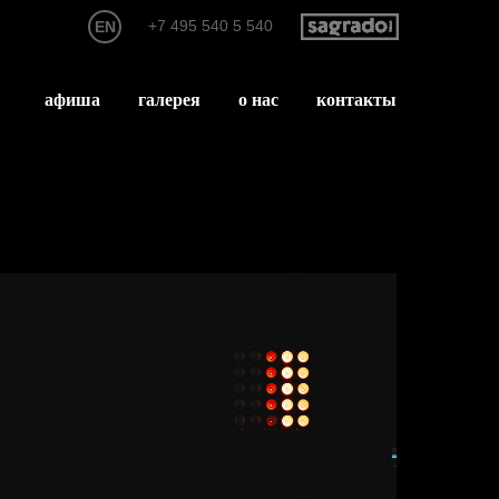
+7 495 540 5 540
EN
афиша
галерея
о нас
контакты