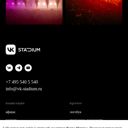
+7 495 540 5 540
info@vk-stadium.ru
навигация
прочее
а
фиша
логобук
г
алерея
программа лояльности
о нас
политика конфиденциальности
Сайт использует cookie и сервис веб-аналитики Яндекс.Метрика. Продолжая использовать