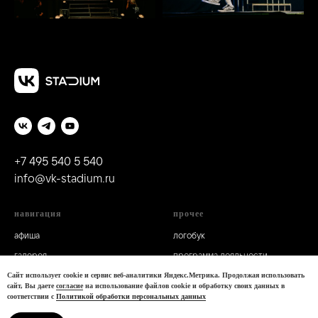
+7 495 540 5 540
info@vk-stadium.ru
навигация
прочее
а
фиша
логобук
г
алерея
программа лояльности
о нас
политика конфиденциальности
Сайт использует cookie и сервис веб-аналитики Яндекс.Метрика. Продолжая использовать
сайт, Вы даете
согласие
на использование файлов cookie и обработку своих данных в
к
онтакты
соответствии с
Политикой обработки персональных данных