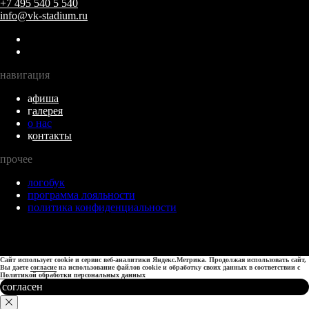
+7 495 540 5 540
info@vk-stadium.ru
навигация
а
фиша
г
алерея
о нас
к
онтакты
прочее
логобук
программа лояльности
политика конфиденциальности
Сайт использует cookie и сервис веб-аналитики Яндекс.Метрика. Продолжая использовать сайт,
Вы даете
согласие
на использование файлов cookie и обработку своих данных в соответствии с
Политикой обработки персональных данных
согласен