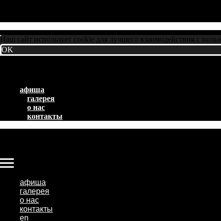
Наш сайт использует cookie для лучшего взаимодействия с поль
OK
афиша
галерея
о нас
контакты
афиша
галерея
о нас
контакты
en