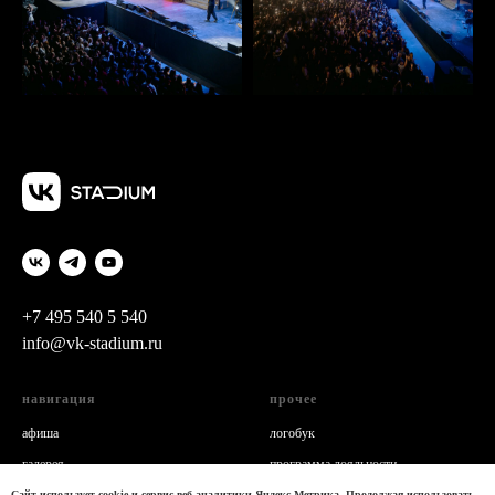
+7 495 540 5 540
info@vk-stadium.ru
навигация
прочее
а
фиша
логобук
г
алерея
программа лояльности
о нас
политика конфиденциальности
Сайт использует cookie и сервис веб-аналитики Яндекс.Метрика. Продолжая использовать