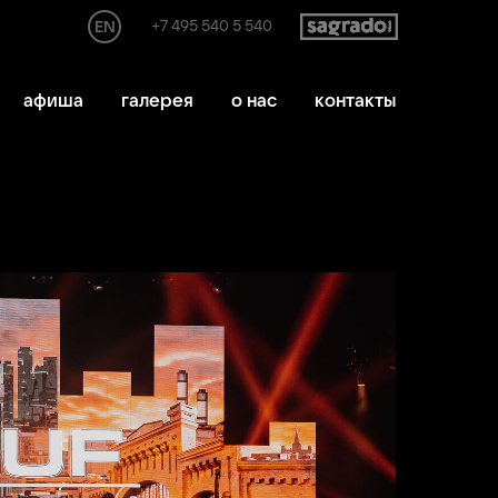
+7 495 540 5 540
EN
афиша
галерея
о нас
контакты