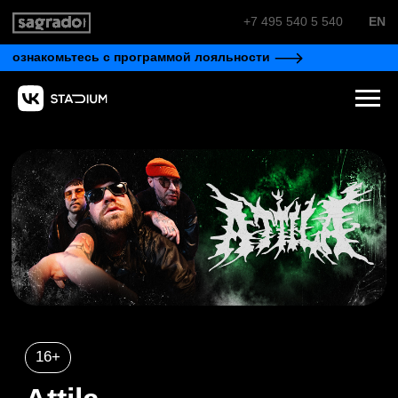
+7 495 540 5 540
EN
ознакомьтесь с программой лояльности
16+
Attila
Дата
Время
12.09
20:00
открытие дверей
18:00
купить билет