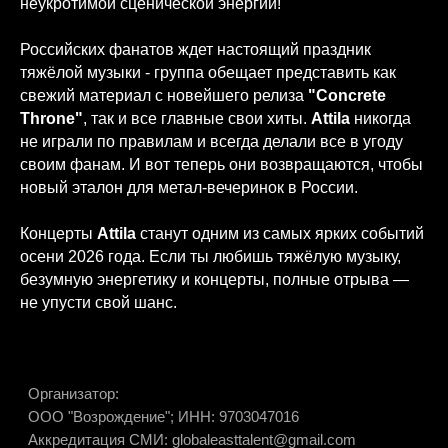
неукротимой сценической энергии!
Организатор:
ООО "Возрождение"; ИНН: 9703047016
Российских фанатов ждет настоящий праздник
Аккредитация СМИ: globaleasttalent@gmail.com
тяжёлой музыки - группа обещает представить как
свежий материал с новейшего релиза
"Concrete
Throne"
, так и все главные свои хиты.
Attila
никогда
Схема зала
FAQ
Как проехать
не играли по правилам и всегда делали все в угоду
своим фанам. И вот теперь они возвращаются, чтобы
новый эталон для метал-вечеринок в России.
Концерты
Attila
станут одним из самых ярких событий
осени 2026 года. Если ты любишь тяжёлую музыку,
безумную энергетику и концерты, полные отрыва —
не упусти свой шанс.