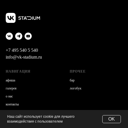
+7 495 540 5 540
info@vk-stadium.ru
НАВИГАЦИЯ
ПРОЧЕЕ
а
фиша
бар
г
алерея
логобук
о нас
к
онтакты
Наш сайт использует cookie для лучшего
OK
взаимодействия с пользователем