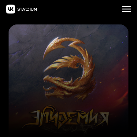
16+
Метал-опера