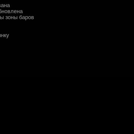
вана
обновлена
ны зоны баров
ынку