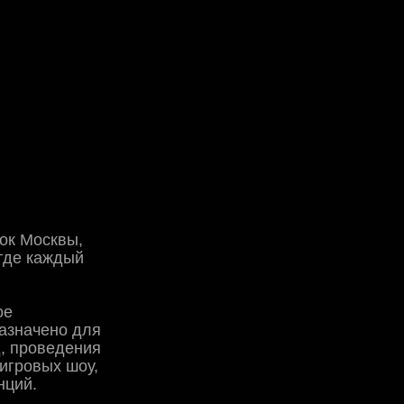
ок Москвы,
 где каждый
ое
назначено для
д, проведения
игровых шоу,
нций.