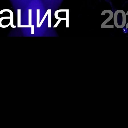
тация
20